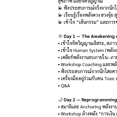
สุขภาพ และจิตวิญญาณ
💫 ฟังประสบการณ์จริงจากนักไส
💫 เรียนรู้เรื่องพลังดวง ฮวงจุ้ย
💫 เข้าใจ “เส้นกรรม” และการช่ว
🌞
Day 1 — The Awakening o
• เข้าใจจิตวิญญาณอิสระ, สภา
• เข้าใจ Human System (พลังง
• เคลียร์พลังงานลบภายใน–ภ
• Workshop Coaching และพลั
• ฟังประสบการณ์จากนักไสยศาสต
• เครื่องมืออยู่ร่วมกับคน Tox
• Q&A
🌙
Day 2 — Reprogramming 
• สมาธิและ Anchoring พลังงา
• Workshop ล้างพลัง “การเงิ