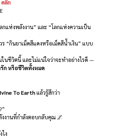
 คลิก
7E
วมโลกแห่งพลังงาน” และ “โลกแห่งความเป็น
ณควร “กินยาเม็ดสีแดงหรือเม็ดสีน้ำเงิน” แบบ
ึ้นในชีวิตนี้ และไม่แน่ใจว่าจะทำอย่างไรดี —
ัก หรือชีวิตทั้งหมด
ivine To Earth
แล้วรู้สึกว่า
?”
ือพลังงานที่กำลังตอบกลับคุณ 🌌
ังไง