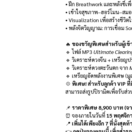
• ฝึก Breathwork และพลังชี่เพ
• เข้าใจสุขภาพ–ฮอร์โมน–สมอ
• Visualization เพื่อสร้างชีวิตใ
• พลังจิตวิญญาณ: การเชื่อม So
🔥
ของขวัญพิเศษสำหรับผู้เข้า
🔹 ไฟล์ MP3
Ultimate Clearin
🔹 วิเคราะห์ดวงจีน + เหรียญป
🔹 วิเคราะห์ดวงตะวันตก จาก
M
🔹 เหรียญอัดพลังงานพิเศษ (มู
💠
พิเศษ! สำหรับลูกค้า VIP ที
สามารถส่งรูปปิรามิดเพื่อรับส่ว
📌
ราคาพิเศษ 8,900 บาท (จา
⏰ จองภายในวันที่
15 พฤศจิก
📍
เพิ่มได้เพียงอีก 7 ที่นั่งสุดท้
👉
กดปุ่มจองตอนนี้ เพื่อสำรอ