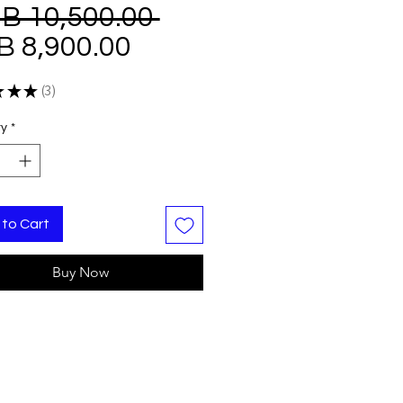
Regular
B 10,500.00 
Sale
Price
B 8,900.00
Price
★
★
★
3
3
ty
*
to Cart
Buy Now