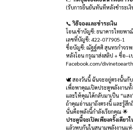
(รับการยืนยันทันทีหลังชำระเงิ
📞
วิธีจองและชำระเงิน
โอนเข้าบัญชี: ธนาคารไทยพาณิ
เลขที่บัญชี: 422-077905-1
ชื่อบัญชี: ณัฐฐ์ศศิ สุนทรกำจร
หลังโอน กรุณาส่งสลิป + ชื่อ–
Facebook.com/divinetoeart
🕊️ สองวันนี้ ฉันจะอยู่ตรงนั้นกั
เพื่อพาคุณเปิดประตูพลังงานทั้
และให้คุณได้กลับมาเป็น “แสง”
ถ้าคุณอ่านมาถึงตรงนี้ และรู้สึ
นั่นคือพลังนี้กำลังเรียกคุณ 🌟
ประตูนี้จะเปิดเพียงครั้งเดียวใน
แล้วพบกันในสนามพลังงานแห่