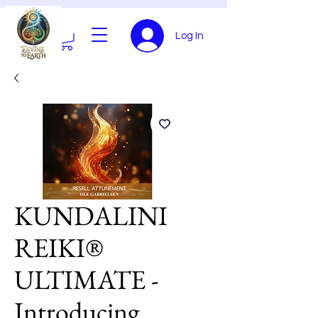
Log In
KUNDALINI
REIKI®
ULTIMATE -
Introducing