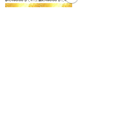
12 DNA
12 DNA
Activation –
Activation –
Level2
Level 1
ราคาปกติ
ราคาขายลด
ราคาปกติ
ราคาขายลด
฿1,490.00
฿1,415.50
฿1,490.00
฿1,415.50
✨ ลองจินตนาการดูคะ... อีก
5 ปีข้างหน้า ถ้าคุณเริ่ม
Reset ตั้งแต่วันนี้ ชีวิตคุณจะ
เป็นแบบไหน