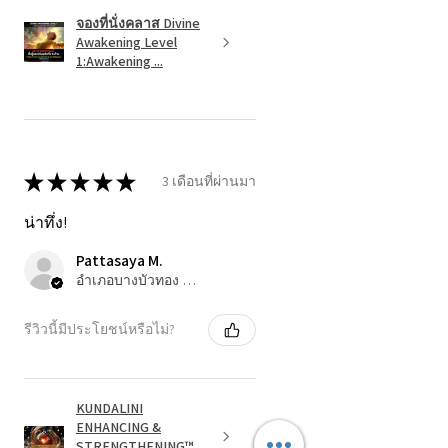
จองที่นั่งคลาส Divine
Awakening Level
1:Awakening ...
★
★
★
★
★
3 เดือนที่ผ่านมา
น่าทึ่ง!
Pattasaya M.
อำเภอบางบัวทอง จังหวัดนนทบุรี, นนทบุรี
รีวิวนี้มีประโยชน์หรือไม่?
KUNDALINI
ENHANCING &
STRENGTHENING™