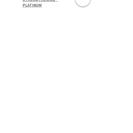
PLATINUM
★
★
★
★
★
7 เดือนที่ผ่านมา
ขอบคุณมากๆจากหัวใจคะ🥰
ได้มีโอกาสเข้าเรียนคลาสกับพี่อุ๊
ได้รับประสบการณ์มากมายเหนือ
คำบรรยายจริงๆคะ ขอบคุณมากๆ
ๆๆๆนะคะ ขอบคุณคะ
**พลังเหรียญดีสุดยอดมากๆๆๆๆ
เลยคร่า❤️❤️❤️