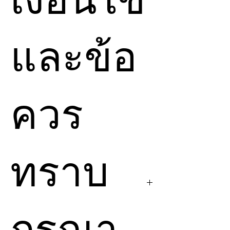
เงื่อนไข
การเชื่อม
Chiball
ได้ด้วย
และ พลังงานนี้คือ
ตนเอง และ สามารถ
พลังงานของ อาจารย์
Ole
ปกป้องพลังงานของตัวเอง
และข้อ
Gabrielsen
จากเว็บไซต์
ได้ และไม่ต้องการการ
https://www.olegabriels
สนับสนุนจากฉัน คุณ
en.com/
คุณสามารถ
สามารถซื้อตรงได้เลย
เข้าไปดู
Attunement
ควร
เพราะที่นี่ เราไม่ได้ทำ
จำนวนมาก ได้ที่
Chiball
เพื่อให้คนส่งต่อ
https://www.olegabriels
กันได้ ฉันเน้นรักษาตรง
en.com/
ด้วยตัวเอง และ คัดเลือก
ทราบ
พลังงานเฉพาะทาง
เท่านั้น
แต่หากคุณซื้อจาก
Divine
To Earth
คุณจะได้รับ
การ
Attunement