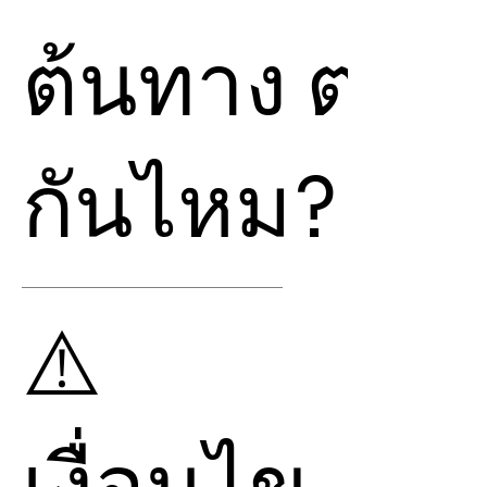
หรือ สามารถใช้เพื่อส่ง
ต้นทาง ต่าง
การ
Attunement
นี้ให้ผู้
อื่น ได้อีกด้วย
แต่หากคุณไม่ได้รับการ
Attunement
ตรงจาก
กันไหม?
ต้นฉบับ คุณจะส่ง
พลังงานและ
Attune
ไป
ให้ใครก็ได้ แต่ไม่สามารถ
ขาย
Resell
ได้ และ ผู้ที่
การซื้อ
Attunement
กับ
ได้รับการ
Attunement
⚠️
Divine To Earth
กับการซื้อ
จะสามารถรับพลังงานได้
ตรงจาก ต้นทาง ต่างกัน
ส่งให้ผู้อื่นได้ แต่จะไม่
อย่างไร
สามารถ
Attunement
ถ้าคุณเก่งภาษาอังกฤษ
ให้ผู้อื่นไป
Attune
ต่อไป
และ สามารถทำสมาธิใน
เรื่อยๆได้