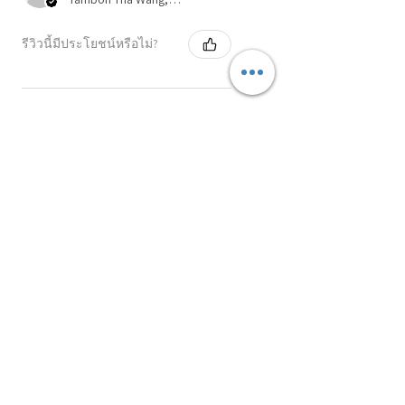
รีวิวนี้มีประโยชน์หรือไม่?
Twin Flame
Purification &
Activation การชำระ
แล...
★
★
★
★
★
8 เดือนที่ผ่านมา
คุณควรได้รับสิ่งนี้!
ไม่มีพื้นฐานด้านนี้เลย ไปเข้าคลาส
นี้เพราะเริ่มสนใจด้านพลังงาน อ.อุ๊
สอนให้ตั้งแต่เรื่องข้อมูลพื้น