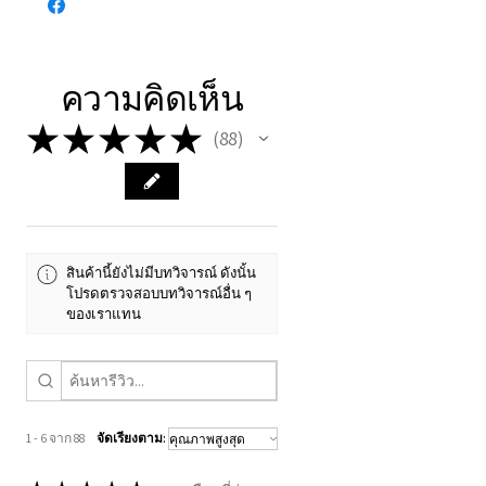
เข้าใจก่อน ทำรายการสั่งซื้อ
มากกว่า
90%
รวมถึง
เพื่อความเข้าใจที่ชัดเจน ฉัน
พลังงานใหม่ด้วย
😊
ขอแจ้งให้ทราบว่า:
ความคิดเห็น
•
บริการนี้มีวัตถุประสงค์เพื่อ
★
★
★
★
★
การเติบโตทางจิตวิญญาณส่วน
88
88
บุคคล
•
ไม่สามารถใช้แทนการรักษา
ทางการแพทย์หรือจิตวิทยา
•
ข้าพเจ้าไม่ใช่ผู้ให้คำปรึกษา
สินค้านี้ยังไม่มีบทวิจารณ์ ดังนั้น
โปรดตรวจสอบบทวิจารณ์อื่น ๆ
ทางการแพทย์ และไม่สามารถ
ของเราแทน
วินิจฉัยหรือรักษาโรค
•
พลังงานนี้ไม่ได้รับการรับรอง
ทางวิทยาศาสตร์
•
ผลลัพธ์อาจแตกต่างกันไป
1 - 6 จาก 88
จัดเรียงตาม:
ตามแต่ละบุคคล