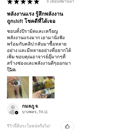
★
★
★
★
★
•
ไม่สามารถรับประกันผลลัพธ์
8 เดือนที่ผ่านมา
ใด ๆ ได้อย่างแน่นอน แม้ผู้รับ
พลังงานแรง รู้สึกพลังงาน
จำนวนมากจะได้รับ
ถูกshift โชคดีที่ได้เจอ
ประสบการณ์เชิงบวก
ชอบทั้งปิรามิดและเหรียญ
ขอบคุณที่เปิดใจและเปิดเส้น
พลังงานแรงมาก เอามานั่งฟัง
พร้อมกับคลิป กลับมาซื้อหลาย
ทางแห่งแสงร่วมกัน ข้าพเจ้า
อย่าง และมีหลายอย่างที่อยากได้
ยินดีเป็นส่วนหนึ่งในการเดิน
เพิ่ม ขอบคุณอาจารย์อุ๊มากๆที่
ทางของคุณ – สู่ตัวตนแท้จริงที่
สร้างช่องและพลังงานดีๆออกมา
🥰🙏
และ การกลับสู่ความเป็นแสงที่
คุณเป็นอยู่แล้ว
✨
กมลภู จ.
บางพลร, TH-11
รีวิวนี้มีประโยชน์หรือไม่?