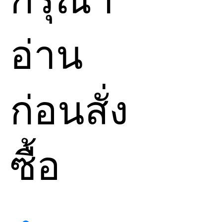
กรุณา
พลังงานตรงจาก ฉันทีละ
คน
ราคาอาจแตกต่างกันเล็ก
อ่าน
น้อย ตามโปรโมชั่น
การไปที่เว็บต้นทางจะมี
พลังงานใหม่ๆ มากมาย
ก่อนสั่ง
แต่ถ้าคุณดูที่เว็บไซต์
ต้นทางแล้ว อยากซื้อที่
Divine To Earth
ก็
สามารถทำได้ โดยการ
ซื้อ
สอบถามฉันก่อนว่า ฉันมี
พลังงานนั้นๆไหมหากไม่
พบในเว็บไซต์ โดยปรกติ
พลังงานทั้งหมด ของเว็บ
🔆
กรุณาอ่านและทำความ
ต้นทางฉันจะมีแล้ว