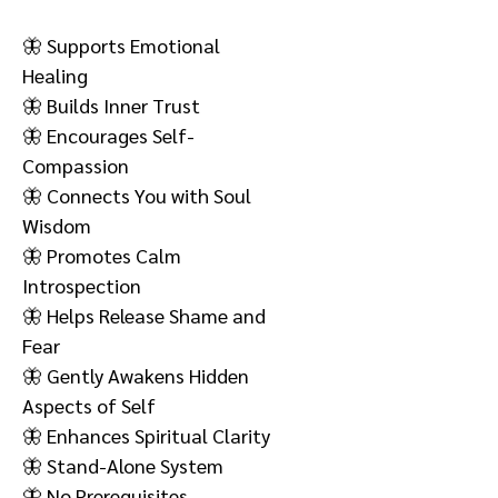
🦋 Supports Emotional
Healing
🦋 Builds Inner Trust
🦋 Encourages Self-
Compassion
🦋 Connects You with Soul
Wisdom
🦋 Promotes Calm
Introspection
🦋 Helps Release Shame and
Fear
🦋 Gently Awakens Hidden
Aspects of Self
🦋 Enhances Spiritual Clarity
🦋 Stand-Alone System
🦋 No Prerequisites