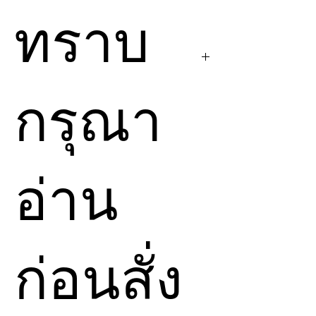
ด้วยตัวเอง และ คัดเลือก
ทราบ
พลังงานเฉพาะทาง
เท่านั้น
แต่หากคุณซื้อจาก
Divine
To Earth
คุณจะได้รับ
กรุณา
การ
Attunement
พลังงานตรงจาก ฉันทีละ
คน
ราคาอาจแตกต่างกันเล็ก
อ่าน
น้อย ตามโปรโมชั่น
การไปที่เว็บต้นทางจะมี
พลังงานใหม่ๆ มากมาย
ก่อนสั่ง
แต่ถ้าคุณดูที่เว็บไซต์
ต้นทางแล้ว อยากซื้อที่
Divine To Earth
ก็