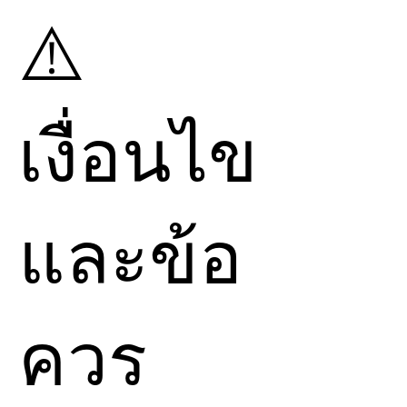
การซื้อ
Attunement
กับ
ได้รับการ
Attunement
⚠️
Divine To Earth
กับการซื้อ
จะสามารถรับพลังงานได้
ตรงจาก ต้นทาง ต่างกัน
ส่งให้ผู้อื่นได้ แต่จะไม่
อย่างไร
สามารถ
Attunement
ถ้าคุณเก่งภาษาอังกฤษ
ให้ผู้อื่นไป
Attune
ต่อไป
เงื่อนไข
และ สามารถทำสมาธิใน
เรื่อยๆได้
การเชื่อม
Chiball
ได้ด้วย
และ พลังงานนี้คือ
ตนเอง และ สามารถ
พลังงานของ อาจารย์
Ole
ปกป้องพลังงานของตัวเอง
และข้อ
Gabrielsen
จากเว็บไซต์
ได้ และไม่ต้องการการ
https://www.olegabriels
สนับสนุนจากฉัน คุณ
en.com/
คุณสามารถ
สามารถซื้อตรงได้เลย
เข้าไปดู
Attunement
ควร
เพราะที่นี่ เราไม่ได้ทำ
จำนวนมาก ได้ที่
Chiball
เพื่อให้คนส่งต่อ
https://www.olegabriels
กันได้ ฉันเน้นรักษาตรง
en.com/