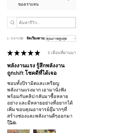
ทางการแพทย์ และไม่สามารถ
ของเราแทน
วินิจฉัยหรือรักษาโรค
•
พลังงานนี้ไม่ได้รับการรับรอง
ทางวิทยาศาสตร์
•
ผลลัพธ์อาจแตกต่างกันไป
1 - 6 จาก 88
จัดเรียงตาม:
ตามแต่ละบุคคล
★
★
★
★
★
•
ไม่สามารถรับประกันผลลัพธ์
8 เดือนที่ผ่านมา
ใด ๆ ได้อย่างแน่นอน แม้ผู้รับ
พลังงานแรง รู้สึกพลังงาน
จำนวนมากจะได้รับ
ถูกshift โชคดีที่ได้เจอ
ประสบการณ์เชิงบวก
ชอบทั้งปิรามิดและเหรียญ
ขอบคุณที่เปิดใจและเปิดเส้น
พลังงานแรงมาก เอามานั่งฟัง
พร้อมกับคลิป กลับมาซื้อหลาย
ทางแห่งแสงร่วมกัน ข้าพเจ้า
อย่าง และมีหลายอย่างที่อยากได้
ยินดีเป็นส่วนหนึ่งในการเดิน
เพิ่ม ขอบคุณอาจารย์อุ๊มากๆที่
ทางของคุณ – สู่ตัวตนแท้จริงที่
สร้างช่องและพลังงานดีๆออกมา
🥰🙏
และ การกลับสู่ความเป็นแสงที่