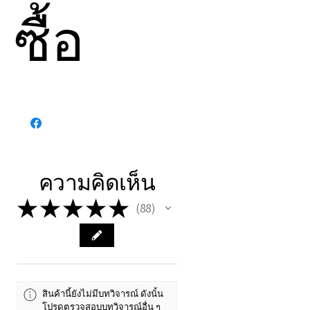
สามารถทำได้ โดยการ
ซื้อ
สอบถามฉันก่อนว่า ฉันมี
พลังงานนั้นๆไหมหากไม่
พบในเว็บไซต์ โดยปรกติ
พลังงานทั้งหมด ของเว็บ
🔆
กรุณาอ่านและทำความ
ต้นทางฉันจะมีแล้ว
เข้าใจก่อน ทำรายการสั่งซื้อ
มากกว่า
90%
รวมถึง
เพื่อความเข้าใจที่ชัดเจน ฉัน
พลังงานใหม่ด้วย
😊
ขอแจ้งให้ทราบว่า:
ความคิดเห็น
•
บริการนี้มีวัตถุประสงค์เพื่อ
★
★
★
★
★
การเติบโตทางจิตวิญญาณส่วน
88
88
บุคคล
•
ไม่สามารถใช้แทนการรักษา
ทางการแพทย์หรือจิตวิทยา
•
ข้าพเจ้าไม่ใช่ผู้ให้คำปรึกษา
สินค้านี้ยังไม่มีบทวิจารณ์ ดังนั้น
โปรดตรวจสอบบทวิจารณ์อื่น ๆ