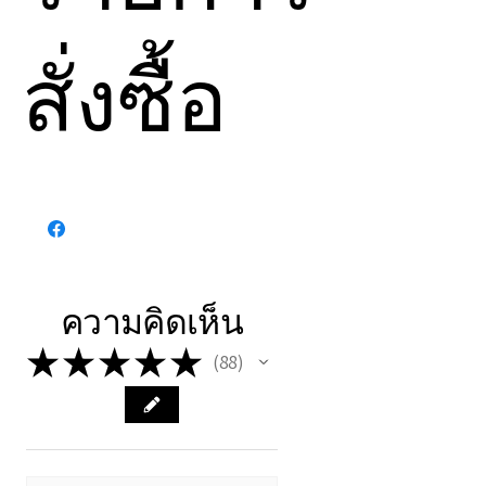
คุณสามารถนอนหลับ ทำงาน
หรือใช้ชีวิตปกติ พลังงานจะ
สั่งซื้อ
ประสานกับคุณโดยอัตโนมัติ
• หลังเสร็จสิ้น ข้าพเจ้าจะส่ง
รายงานพลังงาน เพื่อให้คุณ
เข้าใจสิ่งที่เกิดขึ้น และการ
🔆 กรุณาอ่านและทำความ
เปลี่ยนแปลงที่ได้เริ่มต้นขึ้นใน
เข้าใจก่อน ทำรายการสั่งซื้อ
ตัวคุณ
เพื่อความเข้าใจที่ชัดเจน ฉัน
• พลังงานจะค่อย ๆ ทำงาน
ขอแจ้งให้ทราบว่า:
ความคิดเห็น
ภายในช่วงเวลาประมาณ
• บริการนี้มีวัตถุประสงค์เพื่อ
10 วัน เพื่อเสถียรและเข้าที่
★
★
★
★
★
การเติบโตทางจิตวิญญาณส่วน
88
88
อย่างสมบูรณ์
บุคคล
• ไม่สามารถใช้แทนการรักษา
ทางการแพทย์หรือจิตวิทยา