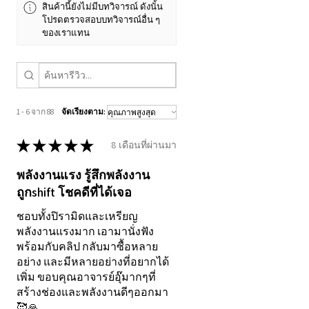
• ข้าพเจ้าไม่ใช่ผู้ให้คำปรึกษา
สินค้านี้ยังไม่มีบทวิจารณ์ ดังนั้น
โปรดตรวจสอบบทวิจารณ์อื่น ๆ
ทางการแพทย์ และไม่สามารถ
ของเราแทน
วินิจฉัยหรือรักษาโรค
• พลังงานนี้ไม่ได้รับการรับรอง
ทางวิทยาศาสตร์
• ผลลัพธ์อาจแตกต่างกันไป
1 - 6 จาก 88
จัดเรียงตาม:
ตามแต่ละบุคคล
★
★
★
★
★
• ไม่สามารถรับประกันผลลัพธ์
8 เดือนที่ผ่านมา
ใด ๆ ได้อย่างแน่นอน แม้ผู้รับ
พลังงานแรง รู้สึกพลังงาน
จำนวนมากจะได้รับ
ถูกshift โชคดีที่ได้เจอ
ประสบการณ์เชิงบวก
ชอบทั้งปิรามิดและเหรียญ
ขอบคุณที่เปิดใจและเปิดเส้น
พลังงานแรงมาก เอามานั่งฟัง
พร้อมกับคลิป กลับมาซื้อหลาย
ทางแห่งแสงร่วมกัน ข้าพเจ้า
อย่าง และมีหลายอย่างที่อยากได้
ยินดีเป็นส่วนหนึ่งในการเดิน
เพิ่ม ขอบคุณอาจารย์อุ๊มากๆที่
ทางของคุณ – สู่ตัวตน
สร้างช่องและพลังงานดีๆออกมา
🥰🙏