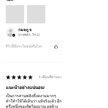
แท้จริงที่ และ การกลับสู่
ความเป็นแสงที่คุณเป็นอยู่
แล้ว ✨
กมลภู จ.
บางพลร, TH-11
รีวิวนี้มีประโยชน์หรือไม่?
★
★
★
★
★
8 เดือนที่ผ่านมา
แนะนำอย่างแน่นอน!
เป็นการสานพลังที่งดงามมากๆ
ทำใทำให้ได้เห็นว่า แท้จริงแล้ว อีก
ครึ่งหนึ่งของจิตวิญญาณ อยู่ข้าง