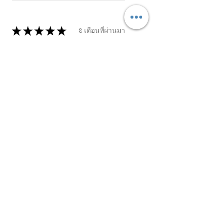
★
★
★
★
★
8 เดือนที่ผ่านมา
คุณควรได้รับสิ่งนี้!
ไม่มีพื้นฐานด้านนี้เลย ไปเข้าคลาส
นี้เพราะเริ่มสนใจด้านพลังงาน อ.อุ๊
สอนให้ตั้งแต่เรื่องข้อมูลพื้น
ฐาน>>ชุดมนุษย์ 3d วิธิคิด วิธีมอง
วิธีออกมาจากจุดที่เราไม่ชอบ
เส...
แสดงมากขึ้น
ปิยะนันท์ เ.
บางชัน คลองสามวา, TH-10
รีวิวนี้มีประโยชน์หรือไม่?