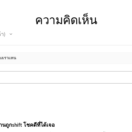
ความคิดเห็น
้า
 ของเราแทน
านถูกshift โชคดีที่ได้เจอ