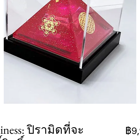
ness: ปิรามิดที่จะ
฿9