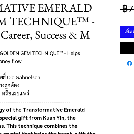
ATIVE EMERALD
 ฿7
M TECHNIQUE™ -
Career, Success & M
เพิ่
GOLDEN GEM TECHNIQUE™ - Helps
oney flow
ธิ์
Ole Gabrielsen
างถูกต้อง
 หรือเผยแพร่
----------------------------------
gy of the Transformative Emerald
pecial gift from Kuan Yin, the
ss. This technique combines the
 crystal that helps the heart, with the