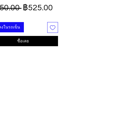
ราคา
ราคา
50.00 
฿525.00
ปกติ
ขาย
มลงในรถเข็น
ลด
ซื้อเลย