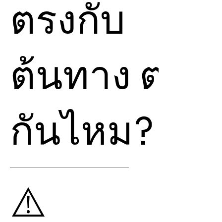
ตรงกับ
พลังงานนั้น ได้ทันที
สามารถใช้เพื่อรับพลังเอง
หรือ สามารถใช้เพื่อส่ง
ต้นทาง ต่าง
การ
Attunement
นี้ให้ผู้
อื่น ได้อีกด้วย
แต่หากคุณไม่ได้รับการ
Attunement
ตรงจาก
กันไหม?
ต้นฉบับ คุณจะส่ง
พลังงานและ
Attune
ไป
ให้ใครก็ได้ แต่ไม่สามารถ
ขาย
Resell
ได้ และ ผู้ที่
การซื้อ
Attunement
กับ
ได้รับการ
Attunement
⚠️
Divine To Earth
กับการซื้อ
จะสามารถรับพลังงานได้
ตรงจาก ต้นทาง ต่างกัน
ส่งให้ผู้อื่นได้ แต่จะไม่
อย่างไร