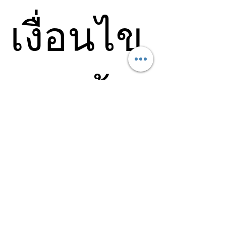
สามารถ
Attunement
ถ้าคุณเก่งภาษาอังกฤษ
ให้ผู้อื่นไป
Attune
ต่อไป
เงื่อนไข
และ สามารถทำสมาธิใน
เรื่อยๆได้
การเชื่อม
Chiball
ได้ด้วย
และ พลังงานนี้คือ
ตนเอง และ สามารถ
พลังงานของ อาจารย์
Ole
ปกป้องพลังงานของตัวเอง
และข้อ
Gabrielsen
จากเว็บไซต์
ได้ และไม่ต้องการการ
https://www.olegabriels
สนับสนุนจากฉัน คุณ
en.com/
คุณสามารถ
สามารถซื้อตรงได้เลย
เข้าไปดู
Attunement
ควร
เพราะที่นี่ เราไม่ได้ทำ
จำนวนมาก ได้ที่
Chiball
เพื่อให้คนส่งต่อ
https://www.olegabriels
กันได้ ฉันเน้นรักษาตรง
en.com/
ด้วยตัวเอง และ คัดเลือก
ทราบ
พลังงานเฉพาะทาง
เท่านั้น
แต่หากคุณซื้อจาก
Divine