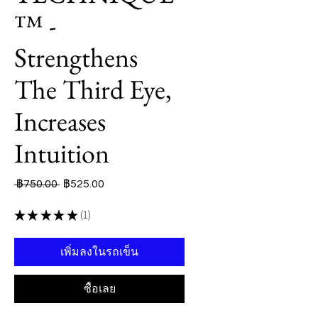
™ -
Strengthens
The Third Eye,
Increases
Intuition
ราคา
ราคา
 ฿750.00 
฿525.00
ปกติ
ขาย
★
★
★
★
★
1
1
ลด
เพิ่มลงในรถเข็น
ซื้อเลย